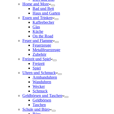
Home and More
Bad und Bett
Haus und Garten
Essen und Trinken
Kaffeebecher
Glas
Küche
On the Road
Feuer und Flamme
Feuerzeuge
Metallfeuerzeuge
Zubehör
Freizeit und Spiel
Freizeit
Spiel
Uhren und Schmuck
Armbanduhren
Wanduhren
Wecker
Schmuck
Geldbörsen und Taschen
Geldbörsen
Taschen
Schule und Büro
Büro