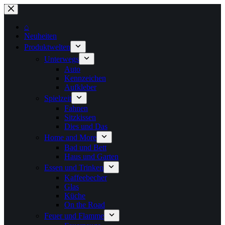
Zum
Inhalt
springen
⌂
Neuheiten
Produktwelten
Unterwegs
Auto
Kennzeichen
Aufkleber
Spielzeit
Fahnen
Sitzkissen
Dies und Das
Home and More
Bad und Bett
Haus und Garten
Essen und Trinken
Kaffeebecher
Glas
Küche
On the Road
Feuer und Flamme