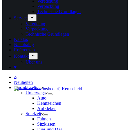
Veredelung
Verpackung
Technische Grundlagen
Service
Veredelung
Verpackung
Technische Grundlagen
Katalog
Nachhaltig
Referenzen
Kontakt
Über uns
♥
⌂
Neuheiten
Produktwelten
Unterwegs
Auto
Kennzeichen
Aufkleber
Spielzeit
Fahnen
Sitzkissen
Dies und Das