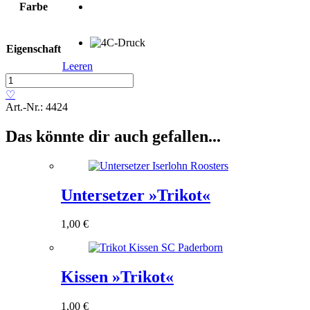
Farbe
Eigenschaft
Leeren
Flaschenöffner
»Trikot«
♡
Menge
Art.-Nr.:
4424
Das könnte dir auch gefallen...
Untersetzer »Trikot«
1,00
€
Kissen »Trikot«
1,00
€