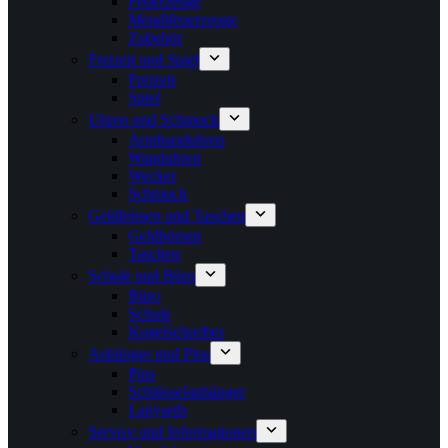
Feuerzeuge
Metallfeuerzeuge
Zubehör
Freizeit und Spiel
Freizeit
Spiel
Uhren und Schmuck
Armbanduhren
Wanduhren
Wecker
Schmuck
Geldbörsen und Taschen
Geldbörsen
Taschen
Schule und Büro
Büro
Schule
Kugelschreiber
Anhänger und Pins
Pins
Schlüsselanhänger
Lanyards
Service und Informationen