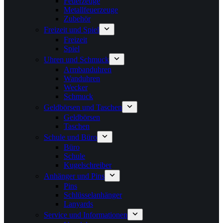
Feuerzeuge
Metallfeuerzeuge
Zubehör
Freizeit und Spiel
Freizeit
Spiel
Uhren und Schmuck
Armbanduhren
Wanduhren
Wecker
Schmuck
Geldbörsen und Taschen
Geldbörsen
Taschen
Schule und Büro
Büro
Schule
Kugelschreiber
Anhänger und Pins
Pins
Schlüsselanhänger
Lanyards
Service und Informationen