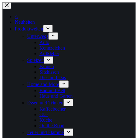
Zum
Inhalt
springen
⌂
Neuheiten
Produktwelten
Unterwegs
Auto
Kennzeichen
Aufkleber
Spielzeit
Fahnen
Sitzkissen
Dies und Das
Home and More
Bad und Bett
Haus und Garten
Essen und Trinken
Kaffeebecher
Glas
Küche
On the Road
Feuer und Flamme