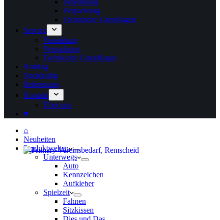
Veredelung
Verpackung
Technische Grundlagen
Service
Veredelung
Verpackung
Technische Grundlagen
Katalog
Nachhaltig
Referenzen
Kontakt
Über uns
♥
⌂
Neuheiten
Produktwelten
Unterwegs
Auto
Kennzeichen
Aufkleber
Spielzeit
Fahnen
Sitzkissen
Dies und Das