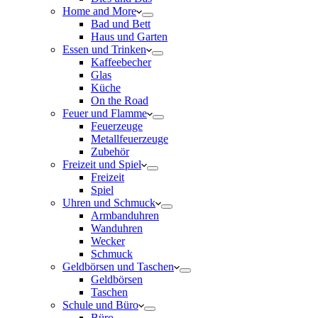
Home and More
Bad und Bett
Haus und Garten
Essen und Trinken
Kaffeebecher
Glas
Küche
On the Road
Feuer und Flamme
Feuerzeuge
Metallfeuerzeuge
Zubehör
Freizeit und Spiel
Freizeit
Spiel
Uhren und Schmuck
Armbanduhren
Wanduhren
Wecker
Schmuck
Geldbörsen und Taschen
Geldbörsen
Taschen
Schule und Büro
Büro