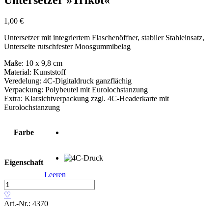
1,00
€
Untersetzer mit integriertem Flaschenöffner, stabiler Stahleinsatz,
Unterseite rutschfester Moosgummibelag
Maße: 10 x 9,8 cm
Material: Kunststoff
Veredelung: 4C-Digitaldruck ganzflächig
Verpackung: Polybeutel mit Eurolochstanzung
Extra: Klarsichtverpackung zzgl. 4C-Headerkarte mit
Eurolochstanzung
Farbe
Eigenschaft
Leeren
Untersetzer
»Trikot«
♡
Menge
Art.-Nr.:
4370