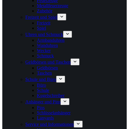
Feuerzeuge
Metallfeuerzeuge
Zubehör
Freizeit und Spiel
Freizeit
Spiel
Uhren und Schmuck
Armbanduhren
Wanduhren
Wecker
Schmuck
Geldbörsen und Taschen
Geldbörsen
Taschen
Schule und Büro
Büro
Schule
Kugelschreiber
Anhänger und Pins
Pins
Schlüsselanhänger
Lanyards
Service und Informationen