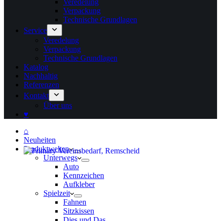
Veredelung
Verpackung
Technische Grundlagen
Service
Veredelung
Verpackung
Technische Grundlagen
Katalog
Nachhaltig
Referenzen
Kontakt
Über uns
♥
⌂
Neuheiten
Produktwelten
Unterwegs
Auto
Kennzeichen
Aufkleber
Spielzeit
Fahnen
Sitzkissen
Dies und Das