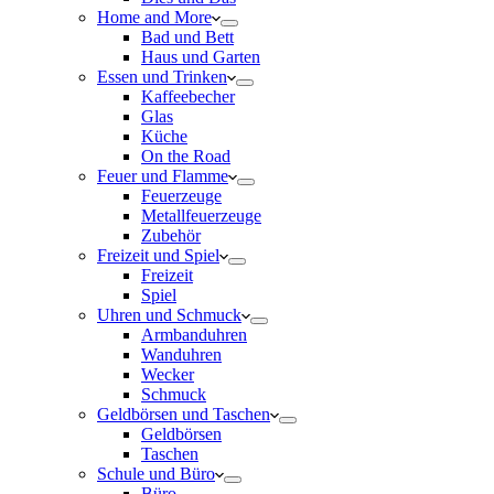
Home and More
Bad und Bett
Haus und Garten
Essen und Trinken
Kaffeebecher
Glas
Küche
On the Road
Feuer und Flamme
Feuerzeuge
Metallfeuerzeuge
Zubehör
Freizeit und Spiel
Freizeit
Spiel
Uhren und Schmuck
Armbanduhren
Wanduhren
Wecker
Schmuck
Geldbörsen und Taschen
Geldbörsen
Taschen
Schule und Büro
Büro