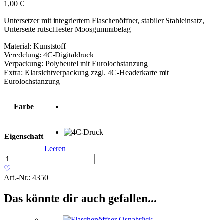
1,00
€
Untersetzer mit integriertem Flaschenöffner, stabiler Stahleinsatz,
Unterseite rutschfester Moosgummibelag
Material: Kunststoff
Veredelung: 4C-Digitaldruck
Verpackung: Polybeutel mit Eurolochstanzung
Extra: Klarsichtverpackung zzgl. 4C-Headerkarte mit
Eurolochstanzung
Farbe
Eigenschaft
Leeren
Untersetzer
»Flaschenöffner«
♡
Menge
Art.-Nr.:
4350
Das könnte dir auch gefallen...