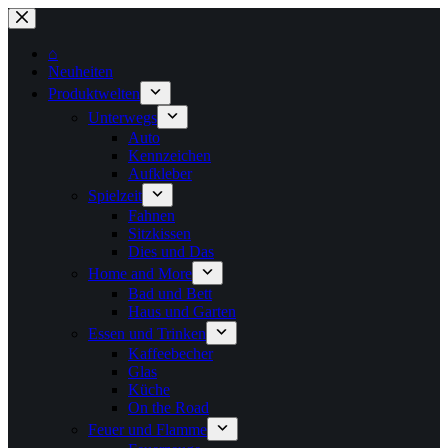
Zum
Inhalt
springen
⌂
Neuheiten
Produktwelten
Unterwegs
Auto
Kennzeichen
Aufkleber
Spielzeit
Fahnen
Sitzkissen
Dies und Das
Home and More
Bad und Bett
Haus und Garten
Essen und Trinken
Kaffeebecher
Glas
Küche
On the Road
Feuer und Flamme