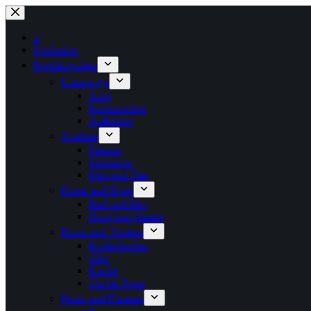
Zum
Inhalt
springen
⌂
Neuheiten
Produktwelten
Unterwegs
Auto
Kennzeichen
Aufkleber
Spielzeit
Fahnen
Sitzkissen
Dies und Das
Home and More
Bad und Bett
Haus und Garten
Essen und Trinken
Kaffeebecher
Glas
Küche
On the Road
Feuer und Flamme