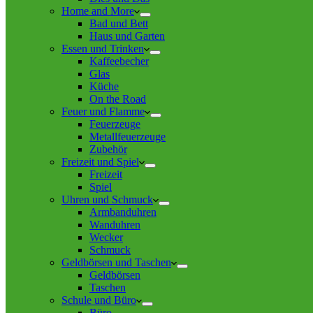
Home and More
Bad und Bett
Haus und Garten
Essen und Trinken
Kaffeebecher
Glas
Küche
On the Road
Feuer und Flamme
Feuerzeuge
Metallfeuerzeuge
Zubehör
Freizeit und Spiel
Freizeit
Spiel
Uhren und Schmuck
Armbanduhren
Wanduhren
Wecker
Schmuck
Geldbörsen und Taschen
Geldbörsen
Taschen
Schule und Büro
Büro