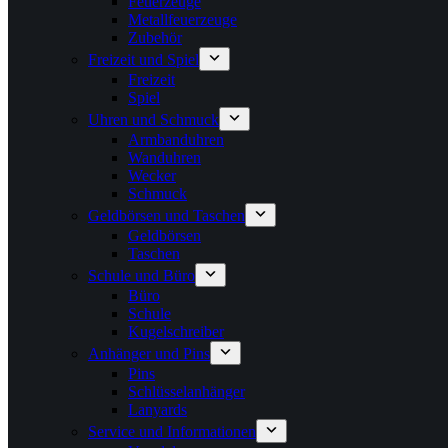
Feuerzeuge
Metallfeuerzeuge
Zubehör
Freizeit und Spiel
Freizeit
Spiel
Uhren und Schmuck
Armbanduhren
Wanduhren
Wecker
Schmuck
Geldbörsen und Taschen
Geldbörsen
Taschen
Schule und Büro
Büro
Schule
Kugelschreiber
Anhänger und Pins
Pins
Schlüsselanhänger
Lanyards
Service und Informationen