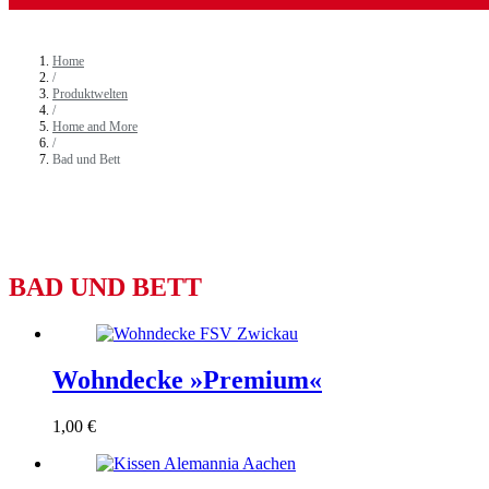
Home
/
Produktwelten
/
Home and More
/
Bad und Bett
BAD UND BETT
Wohndecke »Premium«
1,00
€