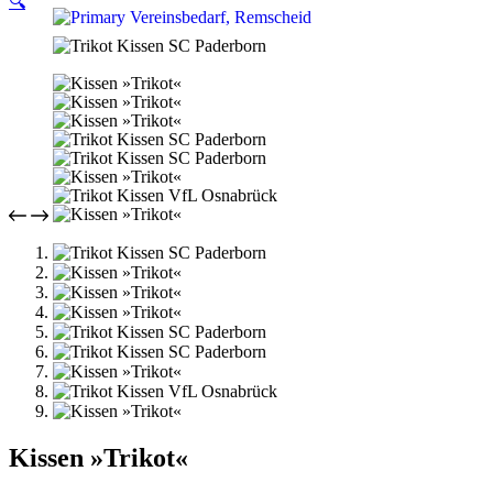
🔍
Kissen »Trikot«