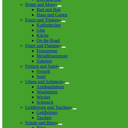
Home and More
Bad und Bett
Haus und Garten
Essen und Trinken
Kaffeebecher
Glas
Küche
On the Road
Feuer und Flamme
Feuerzeuge
Metallfeuerzeuge
Zubehör
Freizeit und Spiel
Freizeit
Spiel
Uhren und Schmuck
Armbanduhren
Wanduhren
Wecker
Schmuck
Geldbörsen und Taschen
Geldbörsen
Taschen
Schule und Büro
Büro