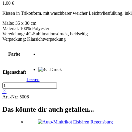
1,00
€
Kissen in Trikotform, mit waschbarer weicher Leichtvliesfüllung, ink
Maße: 35 x 30 cm
Material: 100% Polyester
Veredelung: 4C-Sublimationsdruck, beidseitig
Verpackung: Klarsichtverpackung
Farbe
Eigenschaft
Leeren
Kissen
»Trikot«
♡
Menge
Art.-Nr.:
5006
Das könnte dir auch gefallen...