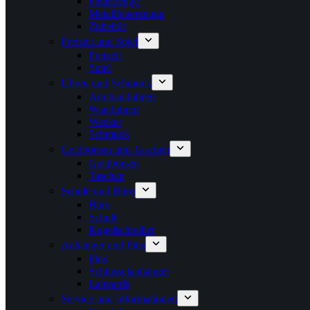
Feuerzeuge
Metallfeuerzeuge
Zubehör
Freizeit und Spiel
Freizeit
Spiel
Uhren und Schmuck
Armbanduhren
Wanduhren
Wecker
Schmuck
Geldbörsen und Taschen
Geldbörsen
Taschen
Schule und Büro
Büro
Schule
Kugelschreiber
Anhänger und Pins
Pins
Schlüsselanhänger
Lanyards
Service und Informationen