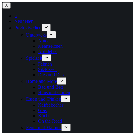
Zum
Inhalt
springen
⌂
Neuheiten
Produktwelten
Unterwegs
Auto
Kennzeichen
Aufkleber
Spielzeit
Fahnen
Sitzkissen
Dies und Das
Home and More
Bad und Bett
Haus und Garten
Essen und Trinken
Kaffeebecher
Glas
Küche
On the Road
Feuer und Flamme