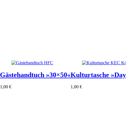
Gästehandtuch »30×50«
Kulturtasche »Day
1,00
€
1,00
€