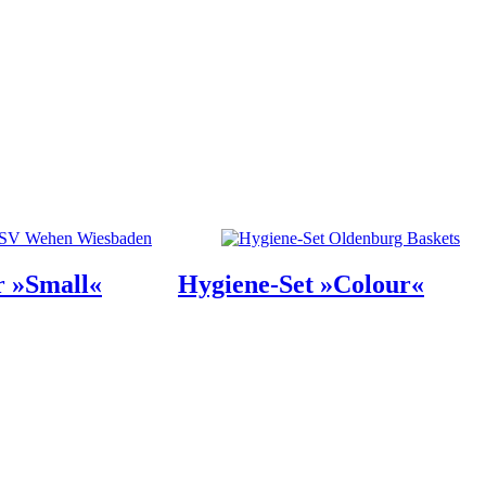
r »Small«
Hygiene-Set »Colour«