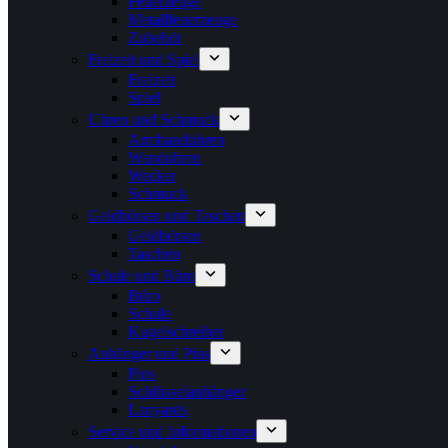
Feuerzeuge
Metallfeuerzeuge
Zubehör
Freizeit und Spiel
Freizeit
Spiel
Uhren und Schmuck
Armbanduhren
Wanduhren
Wecker
Schmuck
Geldbörsen und Taschen
Geldbörsen
Taschen
Schule und Büro
Büro
Schule
Kugelschreiber
Anhänger und Pins
Pins
Schlüsselanhänger
Lanyards
Service und Informationen