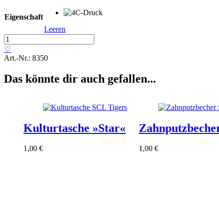
Eigenschaft
Leeren
Fototuch
»Freestyle«
♡
Menge
Art.-Nr.:
8350
Das könnte dir auch gefallen...
Kulturtasche »Star«
Zahnputzbeche
1,00
€
1,00
€