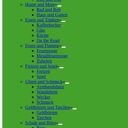
Home and More
Bad und Bett
Haus und Garten
Essen und Trinken
Kaffeebecher
Glas
Küche
On the Road
Feuer und Flamme
Feuerzeuge
Metallfeuerzeuge
Zubehör
Freizeit und Spiel
Freizeit
Spiel
Uhren und Schmuck
Armbanduhren
Wanduhren
Wecker
Schmuck
Geldbörsen und Taschen
Geldbörsen
Taschen
Schule und Büro
Büro