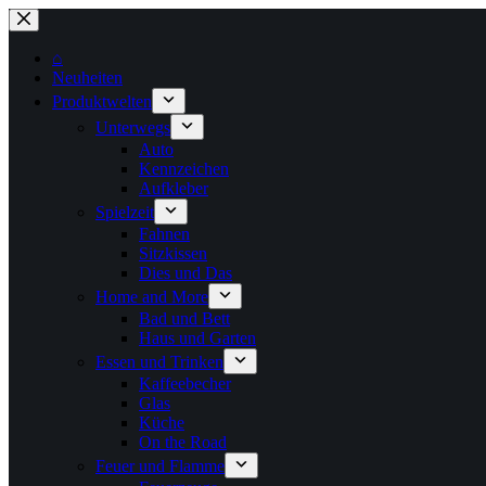
Zum
Inhalt
springen
⌂
Neuheiten
Produktwelten
Unterwegs
Auto
Kennzeichen
Aufkleber
Spielzeit
Fahnen
Sitzkissen
Dies und Das
Home and More
Bad und Bett
Haus und Garten
Essen und Trinken
Kaffeebecher
Glas
Küche
On the Road
Feuer und Flamme