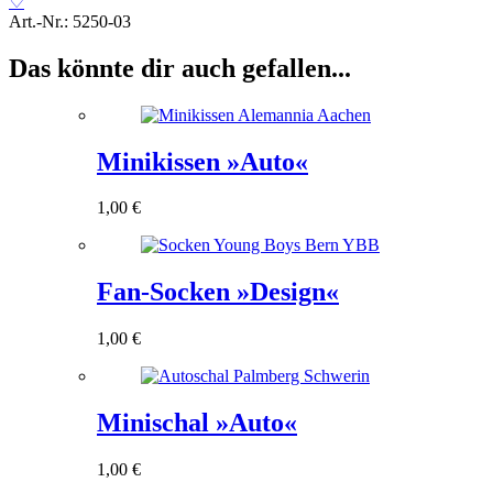
♡
Seat«
Art.-Nr.:
5250-03
Menge
Das könnte dir auch gefallen...
Minikissen »Auto«
1,00
€
Fan-Socken »Design«
1,00
€
Minischal »Auto«
1,00
€