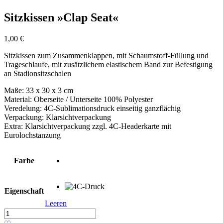
Sitzkissen »Clap Seat«
1,00
€
Sitzkissen zum Zusammenklappen, mit Schaumstoff-Füllung und
Trageschlaufe, mit zusätzlichem elastischem Band zur Befestigung
an Stadionsitzschalen
Maße: 33 x 30 x 3 cm
Material: Oberseite / Unterseite 100% Polyester
Veredelung: 4C-Sublimationsdruck einseitig ganzflächig
Verpackung: Klarsichtverpackung
Extra: Klarsichtverpackung zzgl. 4C-Headerkarte mit
Eurolochstanzung
Farbe
Eigenschaft
Leeren
Sitzkissen
»Clap