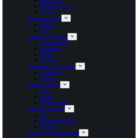
Feuerzeuge
Metallfeuerzeuge
Zubehör
Freizeit und Spiel
Freizeit
Spiel
Uhren und Schmuck
Armbanduhren
Wanduhren
Wecker
Schmuck
Geldbörsen und Taschen
Geldbörsen
Taschen
Schule und Büro
Büro
Schule
Kugelschreiber
Anhänger und Pins
Pins
Schlüsselanhänger
Lanyards
Service und Informationen