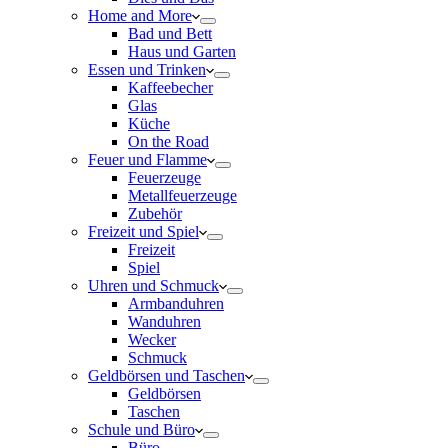
Home and More
Bad und Bett
Haus und Garten
Essen und Trinken
Kaffeebecher
Glas
Küche
On the Road
Feuer und Flamme
Feuerzeuge
Metallfeuerzeuge
Zubehör
Freizeit und Spiel
Freizeit
Spiel
Uhren und Schmuck
Armbanduhren
Wanduhren
Wecker
Schmuck
Geldbörsen und Taschen
Geldbörsen
Taschen
Schule und Büro
Büro