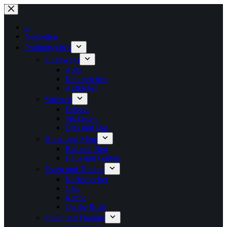
Zum
Inhalt
springen
⌂
Neuheiten
Produktwelten
Unterwegs
Auto
Kennzeichen
Aufkleber
Spielzeit
Fahnen
Sitzkissen
Dies und Das
Home and More
Bad und Bett
Haus und Garten
Essen und Trinken
Kaffeebecher
Glas
Küche
On the Road
Feuer und Flamme