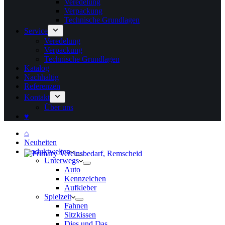
Veredelung
Verpackung
Technische Grundlagen
Service
Veredelung
Verpackung
Technische Grundlagen
Katalog
Nachhaltig
Referenzen
Kontakt
Über uns
♥
⌂
Neuheiten
Produktwelten
Unterwegs
Auto
Kennzeichen
Aufkleber
Spielzeit
Fahnen
Sitzkissen
Dies und Das