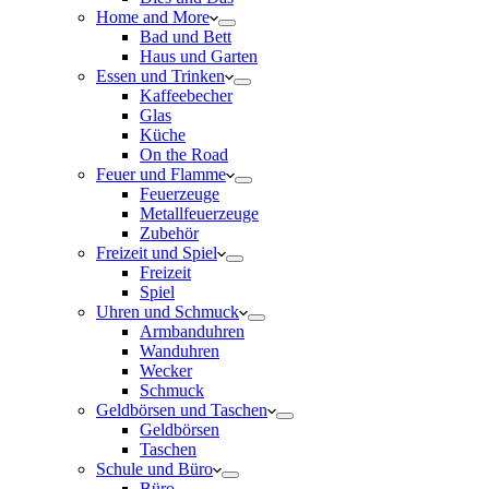
Home and More
Bad und Bett
Haus und Garten
Essen und Trinken
Kaffeebecher
Glas
Küche
On the Road
Feuer und Flamme
Feuerzeuge
Metallfeuerzeuge
Zubehör
Freizeit und Spiel
Freizeit
Spiel
Uhren und Schmuck
Armbanduhren
Wanduhren
Wecker
Schmuck
Geldbörsen und Taschen
Geldbörsen
Taschen
Schule und Büro
Büro