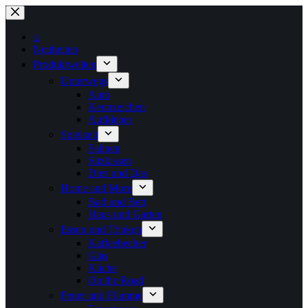
Zum
Inhalt
springen
⌂
Neuheiten
Produktwelten
Unterwegs
Auto
Kennzeichen
Aufkleber
Spielzeit
Fahnen
Sitzkissen
Dies und Das
Home and More
Bad und Bett
Haus und Garten
Essen und Trinken
Kaffeebecher
Glas
Küche
On the Road
Feuer und Flamme