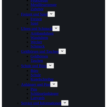
Feuerzeuge
Metallfeuerzeuge
Zubehör
Freizeit und Spiel
Freizeit
Spiel
Uhren und Schmuck
Armbanduhren
Wanduhren
Wecker
Schmuck
Geldbörsen und Taschen
Geldbörsen
Taschen
Schule und Büro
Büro
Schule
Kugelschreiber
Anhänger und Pins
Pins
Schlüsselanhänger
Lanyards
Service und Informationen