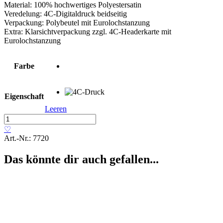
Material: 100% hochwertiges Polyestersatin
Veredelung: 4C-Digitaldruck beidseitig
Verpackung: Polybeutel mit Eurolochstanzung
Extra: Klarsichtverpackung zzgl. 4C-Headerkarte mit
Eurolochstanzung
Farbe
Eigenschaft
Leeren
Fanschal
Menge
♡
Art.-Nr.:
7720
Das könnte dir auch gefallen...