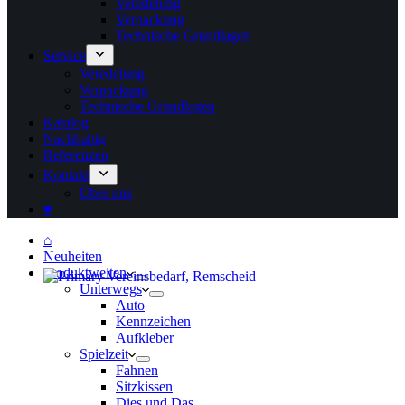
Veredelung
Verpackung
Technische Grundlagen
Service
Veredelung
Verpackung
Technische Grundlagen
Katalog
Nachhaltig
Referenzen
Kontakt
Über uns
♥
⌂
Neuheiten
Produktwelten
Unterwegs
Auto
Kennzeichen
Aufkleber
Spielzeit
Fahnen
Sitzkissen
Dies und Das