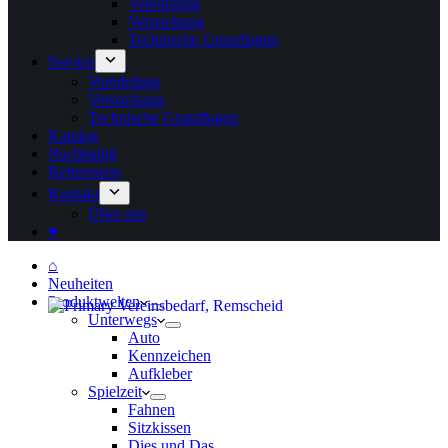
Veredelung
Verpackung
Technische Grundlagen
Service
Veredelung
Verpackung
Technische Grundlagen
Katalog
Nachhaltig
Referenzen
Kontakt
Über uns
♥
⌂
Neuheiten
Produktwelten
Unterwegs
Auto
Kennzeichen
Aufkleber
Spielzeit
Fahnen
Sitzkissen
Dies und Das