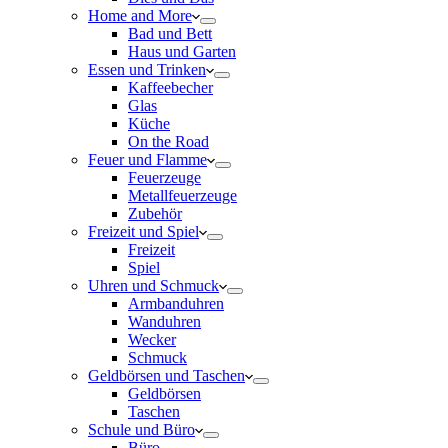
Home and More
Bad und Bett
Haus und Garten
Essen und Trinken
Kaffeebecher
Glas
Küche
On the Road
Feuer und Flamme
Feuerzeuge
Metallfeuerzeuge
Zubehör
Freizeit und Spiel
Freizeit
Spiel
Uhren und Schmuck
Armbanduhren
Wanduhren
Wecker
Schmuck
Geldbörsen und Taschen
Geldbörsen
Taschen
Schule und Büro
Büro