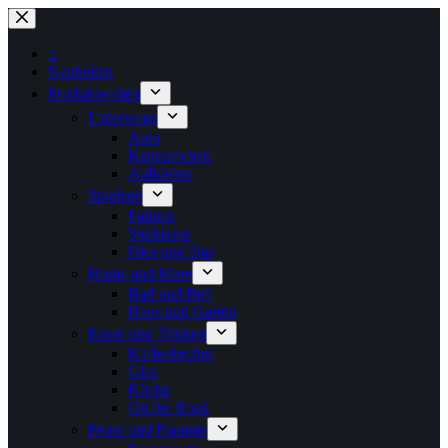
Zum
Inhalt
springen
⌂
Neuheiten
Produktwelten
Unterwegs
Auto
Kennzeichen
Aufkleber
Spielzeit
Fahnen
Sitzkissen
Dies und Das
Home and More
Bad und Bett
Haus und Garten
Essen und Trinken
Kaffeebecher
Glas
Küche
On the Road
Feuer und Flamme