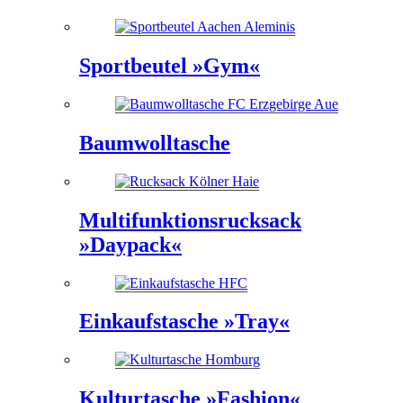
Sportbeutel »Gym«
Baumwolltasche
Multifunktionsrucksack
»Daypack«
Einkaufstasche »Tray«
Kulturtasche »Fashion«