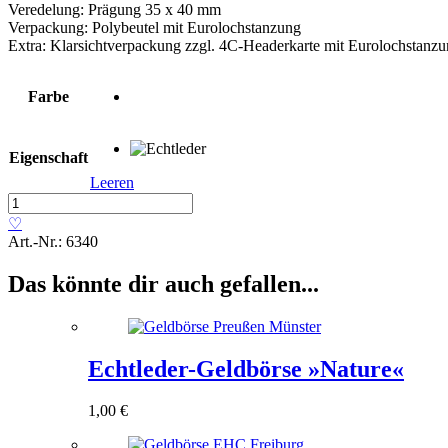
Veredelung: Prägung 35 x 40 mm
Verpackung: Polybeutel mit Eurolochstanzung
Extra: Klarsichtverpackung zzgl. 4C-Headerkarte mit Eurolochstanz
Farbe
Eigenschaft
Leeren
Echtleder-
Geldbörse
♡
»Trapani«
Art.-Nr.:
6340
Menge
Das könnte dir auch gefallen...
Echtleder-Geldbörse »Nature«
1,00
€