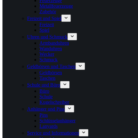
Feuerzeuge
Metallfeuerzeuge
Zubehör
Freizeit und Spiel
Freizeit
Spiel
Uhren und Schmuck
Armbanduhren
Wanduhren
Wecker
Schmuck
Geldbörsen und Taschen
Geldbörsen
Taschen
Schule und Büro
Büro
Schule
Kugelschreiber
Anhänger und Pins
Pins
Schlüsselanhänger
Lanyards
Service und Informationen