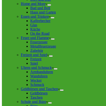
Home and More
Bad und Bett
Haus und Garten
Essen und Trinken
Kaffeebecher
Glas
Küche
On the Road
Feuer und Flamme
Feuerzeuge
Metallfeuerzeuge
Zubehör
Freizeit und Spiel
Freizeit
Spiel
Uhren und Schmuck
Armbanduhren
Wanduhren
Wecker
Schmuck
Geldbörsen und Taschen
Geldbörsen
Taschen
Schule und Büro
Büro