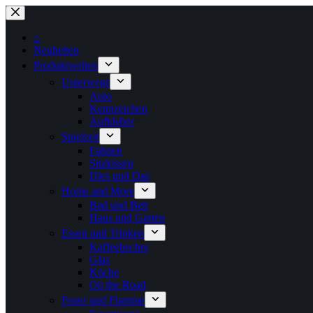
Zum
Inhalt
springen
⌂
Neuheiten
Produktwelten
Unterwegs
Auto
Kennzeichen
Aufkleber
Spielzeit
Fahnen
Sitzkissen
Dies und Das
Home and More
Bad und Bett
Haus und Garten
Essen und Trinken
Kaffeebecher
Glas
Küche
On the Road
Feuer und Flamme