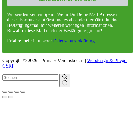
Wir senden keinen Spam! Wenn Du Deine Mail-Adresse in
dieses Formular einträgst und es absendest, erhältst du eine
Bestätigungsmail mit weiteren wichtigen Informationen.
Bewahre diese Mail nach der Bestätigung gut auf!
Erfahre mehr in unserer
Datenschutzerklärung
.
Copyright © 2026 - Primary Vereinsbedarf |
Webdesign & Pflege:
CSRP
Keine
Ergebnisse