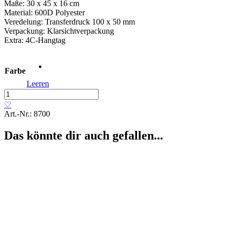
Maße: 30 x 45 x 16 cm
Material: 600D Polyester
Veredelung: Transferdruck 100 x 50 mm
Verpackung: Klarsichtverpackung
Extra: 4C-Hangtag
Farbe
Leeren
Multifunktionsrucksack
»Relax«
♡
Menge
Art.-Nr.:
8700
Das könnte dir auch gefallen...