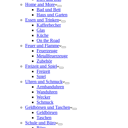
Home and More
Bad und Bett
Haus und Garten
Essen und Trinken
Kaffeebecher
Glas
Küche
On the Road
Feuer und Flamme
Feuerzeuge
Metallfeuerzeuge
Zubehör
Freizeit und Spiel
Freizeit
Spiel
Uhren und Schmuck
Armbanduhren
Wanduhren
Wecker
Schmuck
Geldbörsen und Taschen
Geldbörsen
Taschen
Schule und Büro
Büro