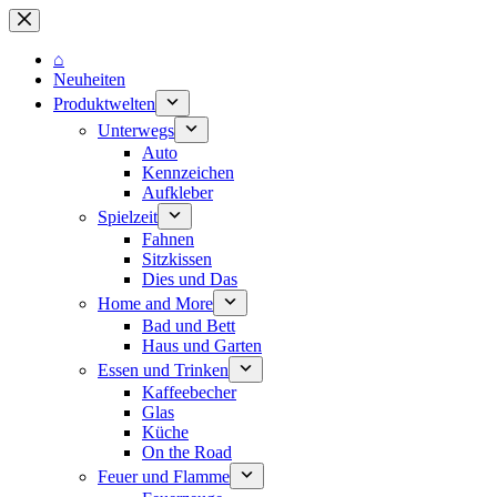
Zum
Inhalt
springen
⌂
Neuheiten
Produktwelten
Unterwegs
Auto
Kennzeichen
Aufkleber
Spielzeit
Fahnen
Sitzkissen
Dies und Das
Home and More
Bad und Bett
Haus und Garten
Essen und Trinken
Kaffeebecher
Glas
Küche
On the Road
Feuer und Flamme