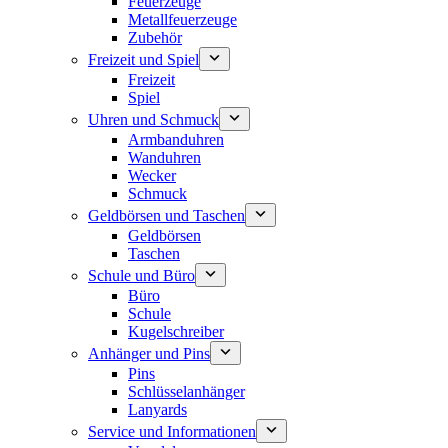
Feuerzeuge
Metallfeuerzeuge
Zubehör
Freizeit und Spiel
Freizeit
Spiel
Uhren und Schmuck
Armbanduhren
Wanduhren
Wecker
Schmuck
Geldbörsen und Taschen
Geldbörsen
Taschen
Schule und Büro
Büro
Schule
Kugelschreiber
Anhänger und Pins
Pins
Schlüsselanhänger
Lanyards
Service und Informationen