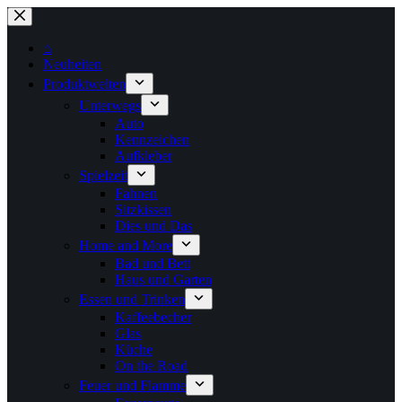
Zum
Inhalt
springen
⌂
Neuheiten
Produktwelten
Unterwegs
Auto
Kennzeichen
Aufkleber
Spielzeit
Fahnen
Sitzkissen
Dies und Das
Home and More
Bad und Bett
Haus und Garten
Essen und Trinken
Kaffeebecher
Glas
Küche
On the Road
Feuer und Flamme