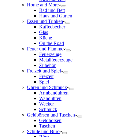
Home and More
Bad und Bett
Haus und Garten
Essen und Trinken
Kaffeebecher
Glas
Küche
On the Road
Feuer und Flamme
Feuerzeuge
Metallfeuerzeuge
Zubehör
Freizeit und Spiel
Freizeit
Spiel
Uhren und Schmuck
Armbanduhren
Wanduhren
Wecker
Schmuck
Geldbörsen und Taschen
Geldbörsen
Taschen
Schule und Büro
Büro