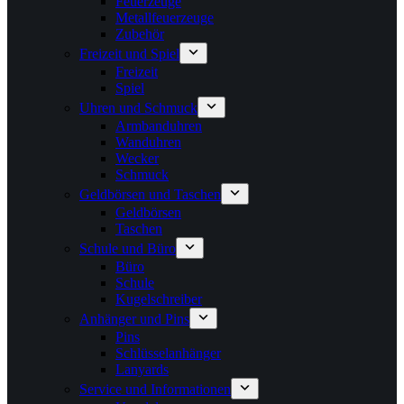
Feuerzeuge
Metallfeuerzeuge
Zubehör
Freizeit und Spiel
Freizeit
Spiel
Uhren und Schmuck
Armbanduhren
Wanduhren
Wecker
Schmuck
Geldbörsen und Taschen
Geldbörsen
Taschen
Schule und Büro
Büro
Schule
Kugelschreiber
Anhänger und Pins
Pins
Schlüsselanhänger
Lanyards
Service und Informationen