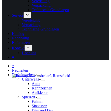
Veredelung
Verpackung
Technische Grundlagen
Service
Veredelung
Verpackung
Technische Grundlagen
Katalog
Nachhaltig
Referenzen
Kontakt
Über uns
♥
⌂
Neuheiten
Produktwelten
Unterwegs
Auto
Kennzeichen
Aufkleber
Spielzeit
Fahnen
Sitzkissen
Dies und Das