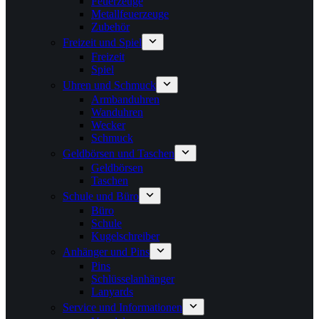
Feuerzeuge
Metallfeuerzeuge
Zubehör
Freizeit und Spiel
Freizeit
Spiel
Uhren und Schmuck
Armbanduhren
Wanduhren
Wecker
Schmuck
Geldbörsen und Taschen
Geldbörsen
Taschen
Schule und Büro
Büro
Schule
Kugelschreiber
Anhänger und Pins
Pins
Schlüsselanhänger
Lanyards
Service und Informationen