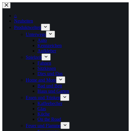
Zum
Inhalt
springen
⌂
Neuheiten
Produktwelten
Unterwegs
Auto
Kennzeichen
Aufkleber
Spielzeit
Fahnen
Sitzkissen
Dies und Das
Home and More
Bad und Bett
Haus und Garten
Essen und Trinken
Kaffeebecher
Glas
Küche
On the Road
Feuer und Flamme