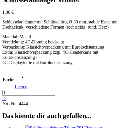
1,00
€
Schlüsselanhänger mit Schlüsselring Ø 30 mm, stabile Kette mit
Drehgelenk, verschiedene Formen (rechteckig, rund, Herz)
Material: Metall
Veredelung: 4C-Doming beidseitg
Verpackung: Klarsichtverpackung mit Eurolochstanzung
Extra: Klarsichtverpackung zzgl. 4C-Headerkarte mit
Eurolochstanzung /
4C-Displaykarte mit Eurolochstanzung
Farbe
Leeren
Schlüsselanhänger
»Dom«
♡
Menge
Art.-Nr.:
4444
Das könnte dir auch gefallen...