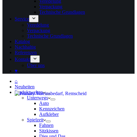
Veredelung
Verpackung
Technische Grundlagen
Service
Veredelung
Verpackung
Technische Grundlagen
Katalog
Nachhaltig
Referenzen
Kontakt
Über uns
♥
⌂
Neuheiten
Produktwelten
Unterwegs
Auto
Kennzeichen
Aufkleber
Spielzeit
Fahnen
Sitzkissen
Dies und Das