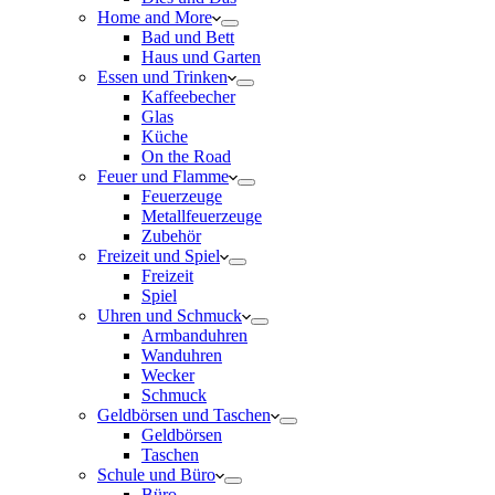
Home and More
Bad und Bett
Haus und Garten
Essen und Trinken
Kaffeebecher
Glas
Küche
On the Road
Feuer und Flamme
Feuerzeuge
Metallfeuerzeuge
Zubehör
Freizeit und Spiel
Freizeit
Spiel
Uhren und Schmuck
Armbanduhren
Wanduhren
Wecker
Schmuck
Geldbörsen und Taschen
Geldbörsen
Taschen
Schule und Büro
Büro