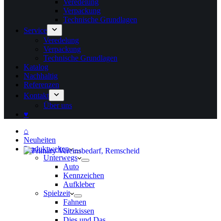
Veredelung
Verpackung
Technische Grundlagen
Service
Veredelung
Verpackung
Technische Grundlagen
Katalog
Nachhaltig
Referenzen
Kontakt
Über uns
♥
⌂
Neuheiten
Produktwelten
Unterwegs
Auto
Kennzeichen
Aufkleber
Spielzeit
Fahnen
Sitzkissen
Dies und Das