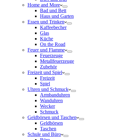
Home and More
Bad und Bett
Haus und Garten
Essen und Trinken
Kaffeebecher
Glas
Küche
On the Road
Feuer und Flamme
Feuerzeuge
Metallfeuerzeuge
Zubehör
Freizeit und Spiel
Freizeit
Spiel
Uhren und Schmuck
Armbanduhren
Wanduhren
Wecker
Schmuck
Geldbörsen und Taschen
Geldbörsen
Taschen
Schule und Büro
Büro