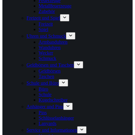
Feuerzeuge
Metallfeuerzeuge
Zubehör
Freizeit und Spiel
Freizeit
Spiel
Uhren und Schmuck
Armbanduhren
Wanduhren
Wecker
Schmuck
Geldbörsen und Taschen
Geldbörsen
Taschen
Schule und Büro
Büro
Schule
Kugelschreiber
Anhänger und Pins
Pins
Schlüsselanhänger
Lanyards
Service und Informationen