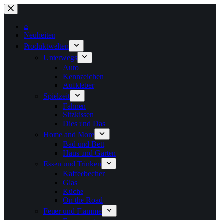
Zum
Inhalt
springen
⌂
Neuheiten
Produktwelten
Unterwegs
Auto
Kennzeichen
Aufkleber
Spielzeit
Fahnen
Sitzkissen
Dies und Das
Home and More
Bad und Bett
Haus und Garten
Essen und Trinken
Kaffeebecher
Glas
Küche
On the Road
Feuer und Flamme