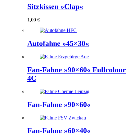
Sitzkissen »Clap«
1,00
€
Autofahne »45×30«
Fan-Fahne »90×60« Fullcolour
4C
Fan-Fahne »90×60«
Fan-Fahne »60×40«