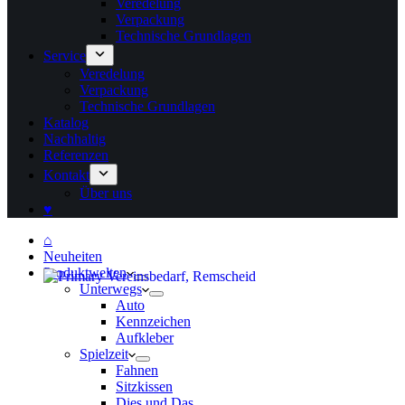
Veredelung
Verpackung
Technische Grundlagen
Service
Veredelung
Verpackung
Technische Grundlagen
Katalog
Nachhaltig
Referenzen
Kontakt
Über uns
♥
⌂
Neuheiten
Produktwelten
Unterwegs
Auto
Kennzeichen
Aufkleber
Spielzeit
Fahnen
Sitzkissen
Dies und Das