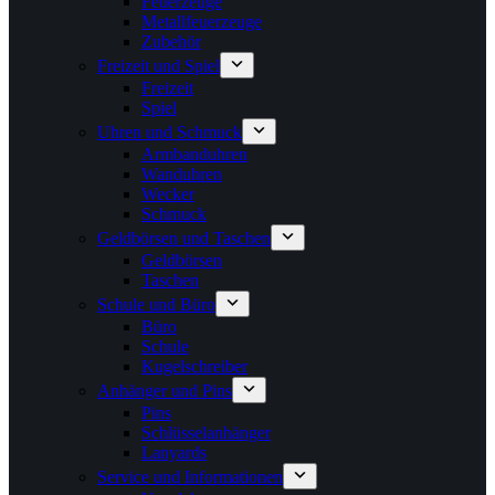
Feuerzeuge
Metallfeuerzeuge
Zubehör
Freizeit und Spiel
Freizeit
Spiel
Uhren und Schmuck
Armbanduhren
Wanduhren
Wecker
Schmuck
Geldbörsen und Taschen
Geldbörsen
Taschen
Schule und Büro
Büro
Schule
Kugelschreiber
Anhänger und Pins
Pins
Schlüsselanhänger
Lanyards
Service und Informationen