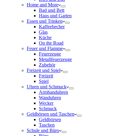
Home and More
Bad und Bett
Haus und Garten
Essen und Trinken
Kaffeebecher
Glas
Küche
On the Road
Feuer und Flamme
Feuerzeuge
Metallfeuerzeuge
Zubehör
Freizeit und Spiel
Freizeit
Spiel
Uhren und Schmuck
Armbanduhren
Wanduhren
Wecker
Schmuck
Geldbörsen und Taschen
Geldbörsen
Taschen
Schule und Büro
Büro