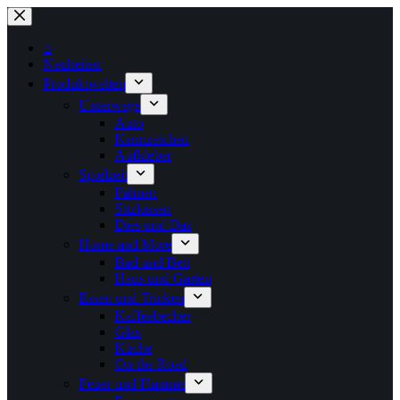
Zum
Inhalt
springen
⌂
Neuheiten
Produktwelten
Unterwegs
Auto
Kennzeichen
Aufkleber
Spielzeit
Fahnen
Sitzkissen
Dies und Das
Home and More
Bad und Bett
Haus und Garten
Essen und Trinken
Kaffeebecher
Glas
Küche
On the Road
Feuer und Flamme