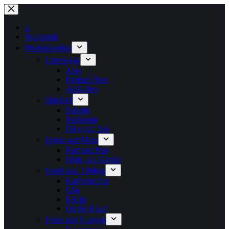
Zum
Inhalt
springen
⌂
Neuheiten
Produktwelten
Unterwegs
Auto
Kennzeichen
Aufkleber
Spielzeit
Fahnen
Sitzkissen
Dies und Das
Home and More
Bad und Bett
Haus und Garten
Essen und Trinken
Kaffeebecher
Glas
Küche
On the Road
Feuer und Flamme