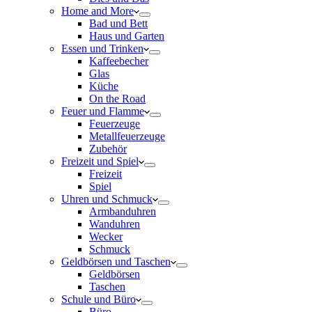
Home and More
Bad und Bett
Haus und Garten
Essen und Trinken
Kaffeebecher
Glas
Küche
On the Road
Feuer und Flamme
Feuerzeuge
Metallfeuerzeuge
Zubehör
Freizeit und Spiel
Freizeit
Spiel
Uhren und Schmuck
Armbanduhren
Wanduhren
Wecker
Schmuck
Geldbörsen und Taschen
Geldbörsen
Taschen
Schule und Büro
Büro