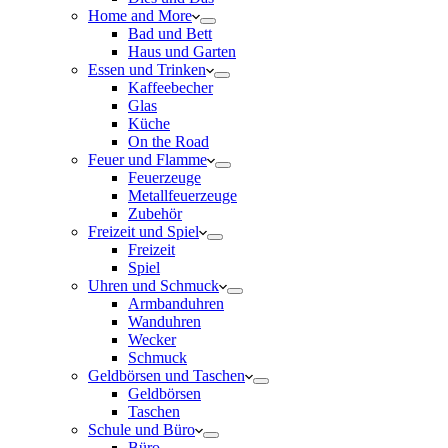
Home and More
Bad und Bett
Haus und Garten
Essen und Trinken
Kaffeebecher
Glas
Küche
On the Road
Feuer und Flamme
Feuerzeuge
Metallfeuerzeuge
Zubehör
Freizeit und Spiel
Freizeit
Spiel
Uhren und Schmuck
Armbanduhren
Wanduhren
Wecker
Schmuck
Geldbörsen und Taschen
Geldbörsen
Taschen
Schule und Büro
Büro