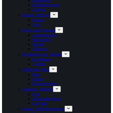
Feuerzeuge
Metallfeuerzeuge
Zubehör
Freizeit und Spiel
Freizeit
Spiel
Uhren und Schmuck
Armbanduhren
Wanduhren
Wecker
Schmuck
Geldbörsen und Taschen
Geldbörsen
Taschen
Schule und Büro
Büro
Schule
Kugelschreiber
Anhänger und Pins
Pins
Schlüsselanhänger
Lanyards
Service und Informationen