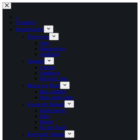
Zum
Inhalt
springen
⌂
Neuheiten
Produktwelten
Unterwegs
Auto
Kennzeichen
Aufkleber
Spielzeit
Fahnen
Sitzkissen
Dies und Das
Home and More
Bad und Bett
Haus und Garten
Essen und Trinken
Kaffeebecher
Glas
Küche
On the Road
Feuer und Flamme