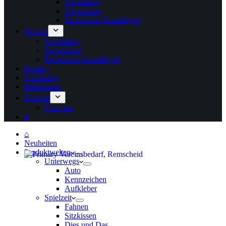
Veredelung
Verpackung
Technische Grundlagen
Service
Veredelung
Verpackung
Technische Grundlagen
Katalog
Nachhaltig
Referenzen
Kontakt
Über uns
♥
⌂
Neuheiten
Produktwelten
Unterwegs
Auto
Kennzeichen
Aufkleber
Spielzeit
Fahnen
Sitzkissen
Dies und Das