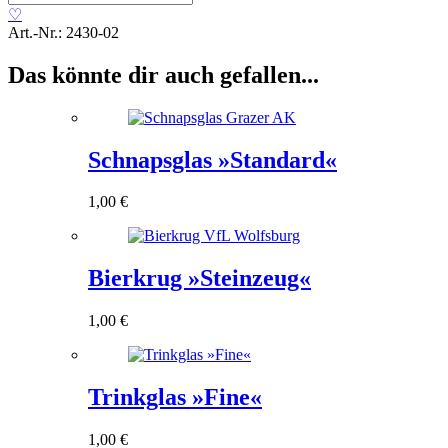
»Pokal«
♡
Menge
Art.-Nr.:
2430-02
Das könnte dir auch gefallen...
Schnapsglas »Standard«
1,00
€
Bierkrug »Steinzeug«
1,00
€
Trinkglas »Fine«
1,00
€