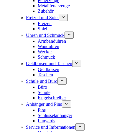
Feuerzeuge
Metallfeuerzeuge
Zubehör
Freizeit und Spiel
Freizeit
Spiel
Uhren und Schmuck
Armbanduhren
Wanduhren
Wecker
Schmuck
Geldbörsen und Taschen
Geldbörsen
Taschen
Schule und Büro
Büro
Schule
Kugelschreiber
Anhänger und Pins
Pins
Schlüsselanhänger
Lanyards
Service und Informationen