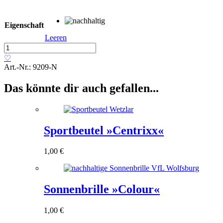
Eigenschaft
Leeren
Sportbeutel
»Nature«
♡
Menge
Art.-Nr.:
9209-N
Das könnte dir auch gefallen...
Sportbeutel »Centrixx«
1,00
€
Sonnenbrille »Colour«
1,00
€