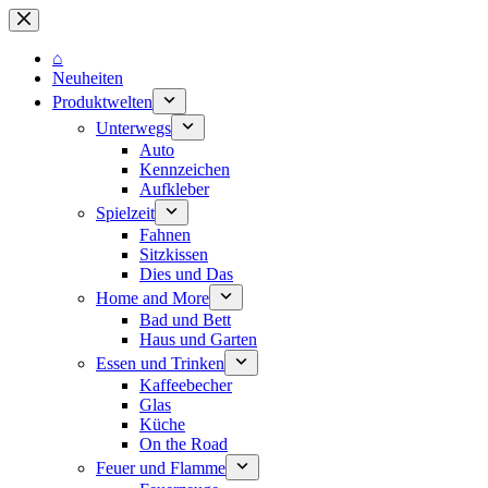
Zum
Inhalt
springen
⌂
Neuheiten
Produktwelten
Unterwegs
Auto
Kennzeichen
Aufkleber
Spielzeit
Fahnen
Sitzkissen
Dies und Das
Home and More
Bad und Bett
Haus und Garten
Essen und Trinken
Kaffeebecher
Glas
Küche
On the Road
Feuer und Flamme