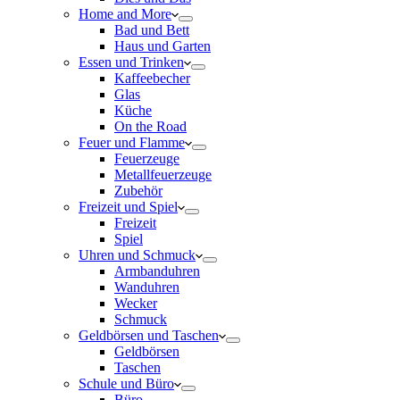
Home and More
Bad und Bett
Haus und Garten
Essen und Trinken
Kaffeebecher
Glas
Küche
On the Road
Feuer und Flamme
Feuerzeuge
Metallfeuerzeuge
Zubehör
Freizeit und Spiel
Freizeit
Spiel
Uhren und Schmuck
Armbanduhren
Wanduhren
Wecker
Schmuck
Geldbörsen und Taschen
Geldbörsen
Taschen
Schule und Büro
Büro