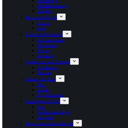
Feuerzeuge
Metallfeuerzeuge
Zubehör
Freizeit und Spiel
Freizeit
Spiel
Uhren und Schmuck
Armbanduhren
Wanduhren
Wecker
Schmuck
Geldbörsen und Taschen
Geldbörsen
Taschen
Schule und Büro
Büro
Schule
Kugelschreiber
Anhänger und Pins
Pins
Schlüsselanhänger
Lanyards
Service und Informationen