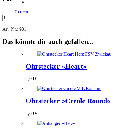
Leeren
Ohrstecker
»Creole
♡
Charm«
Art.-Nr.:
9314
Menge
Das könnte dir auch gefallen...
Ohrstecker »Heart«
1,00
€
Ohrstecker »Creole Round«
1,00
€