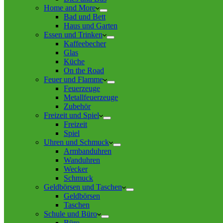
Home and More
Bad und Bett
Haus und Garten
Essen und Trinken
Kaffeebecher
Glas
Küche
On the Road
Feuer und Flamme
Feuerzeuge
Metallfeuerzeuge
Zubehör
Freizeit und Spiel
Freizeit
Spiel
Uhren und Schmuck
Armbanduhren
Wanduhren
Wecker
Schmuck
Geldbörsen und Taschen
Geldbörsen
Taschen
Schule und Büro
Büro