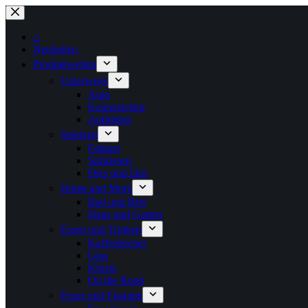
Zum
Inhalt
springen
⌂
Neuheiten
Produktwelten
Unterwegs
Auto
Kennzeichen
Aufkleber
Spielzeit
Fahnen
Sitzkissen
Dies und Das
Home and More
Bad und Bett
Haus und Garten
Essen und Trinken
Kaffeebecher
Glas
Küche
On the Road
Feuer und Flamme