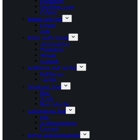
Feuerzeuge
Metallfeuerzeuge
Zubehör
Freizeit und Spiel
Freizeit
Spiel
Uhren und Schmuck
Armbanduhren
Wanduhren
Wecker
Schmuck
Geldbörsen und Taschen
Geldbörsen
Taschen
Schule und Büro
Büro
Schule
Kugelschreiber
Anhänger und Pins
Pins
Schlüsselanhänger
Lanyards
Service und Informationen