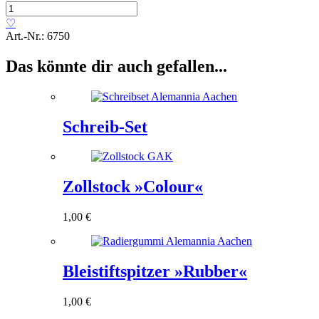
Maßband
»1,5
♡
Meter«
Art.-Nr.:
6750
Menge
Das könnte dir auch gefallen...
Schreib-Set
Zollstock »Colour«
1,00
€
Bleistiftspitzer »Rubber«
1,00
€