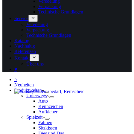
Veredelung
Verpackung
Technische Grundlagen
Service
Veredelung
Verpackung
Technische Grundlagen
Katalog
Nachhaltig
Referenzen
Kontakt
Über uns
♥
⌂
Neuheiten
Produktwelten
Unterwegs
Auto
Kennzeichen
Aufkleber
Spielzeit
Fahnen
Sitzkissen
Dies und Das