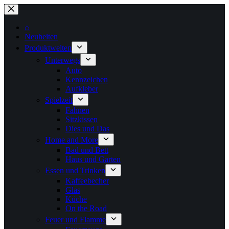
Zum
Inhalt
springen
⌂
Neuheiten
Produktwelten
Unterwegs
Auto
Kennzeichen
Aufkleber
Spielzeit
Fahnen
Sitzkissen
Dies und Das
Home and More
Bad und Bett
Haus und Garten
Essen und Trinken
Kaffeebecher
Glas
Küche
On the Road
Feuer und Flamme