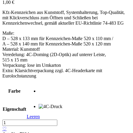
1,00
€
Kfz-Kennzeichen aus Kunststoff, Systemhalterung, Top-Qualität,
mit Klickverschluss zum Öffnen und Schließen bei
Kennzeichenwechsel, gemäß aktueller EU-Richtlinie 74-483 EG
Maße:
D – 528 x 133 mm für Kennzeichen-Maße 520 x 110 mm /
A – 528 x 140 mm für Kennzeichen-Maße 520 x 120 mm
Material: Kunststoff
Veredelung: 4C-Doming (2D-Optik) auf unterer Leiste,
515 x 15 mm
Verpackung: lose im Umkarton
Extra: Klarsichtverpackung zzgl. 4C-Headerkarte mit
Eurolochstanzung
Farbe
Eigenschaft
Leeren
Kennzeichen-
Verstärker
♡
»Doming