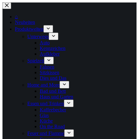
Zum
Inhalt
springen
⌂
Neuheiten
Produktwelten
Unterwegs
Auto
Kennzeichen
Aufkleber
Spielzeit
Fahnen
Sitzkissen
Dies und Das
Home and More
Bad und Bett
Haus und Garten
Essen und Trinken
Kaffeebecher
Glas
Küche
On the Road
Feuer und Flamme