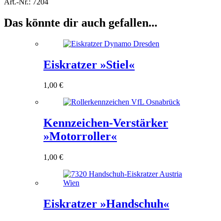
Art.-Nr.:
7204
2D«
Menge
Das könnte dir auch gefallen...
Eiskratzer »Stiel«
1,00
€
Kennzeichen-Verstärker
»Motorroller«
1,00
€
Eiskratzer »Handschuh«