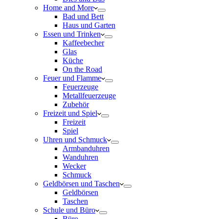
Home and More
Bad und Bett
Haus und Garten
Essen und Trinken
Kaffeebecher
Glas
Küche
On the Road
Feuer und Flamme
Feuerzeuge
Metallfeuerzeuge
Zubehör
Freizeit und Spiel
Freizeit
Spiel
Uhren und Schmuck
Armbanduhren
Wanduhren
Wecker
Schmuck
Geldbörsen und Taschen
Geldbörsen
Taschen
Schule und Büro
Büro