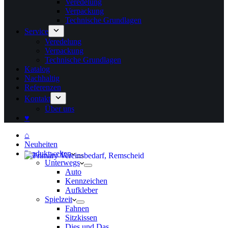
Veredelung
Verpackung
Technische Grundlagen
Service
Veredelung
Verpackung
Technische Grundlagen
Katalog
Nachhaltig
Referenzen
Kontakt
Über uns
♥
⌂
Neuheiten
Produktwelten
Unterwegs
Auto
Kennzeichen
Aufkleber
Spielzeit
Fahnen
Sitzkissen
Dies und Das