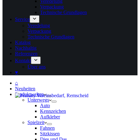
Veredelung
Verpackung
Technische Grundlagen
Service
Veredelung
Verpackung
Technische Grundlagen
Katalog
Nachhaltig
Referenzen
Kontakt
Über uns
♥
⌂
Neuheiten
Produktwelten
Unterwegs
Auto
Kennzeichen
Aufkleber
Spielzeit
Fahnen
Sitzkissen
Dies und Das