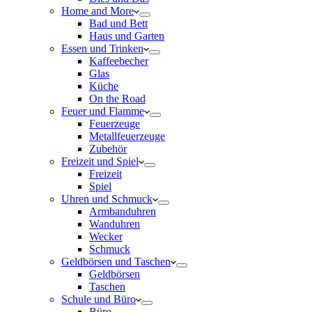
Home and More
Bad und Bett
Haus und Garten
Essen und Trinken
Kaffeebecher
Glas
Küche
On the Road
Feuer und Flamme
Feuerzeuge
Metallfeuerzeuge
Zubehör
Freizeit und Spiel
Freizeit
Spiel
Uhren und Schmuck
Armbanduhren
Wanduhren
Wecker
Schmuck
Geldbörsen und Taschen
Geldbörsen
Taschen
Schule und Büro
Büro