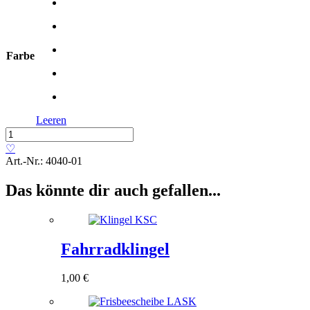
Farbe
Leeren
Frisbeescheibe
»Jupiter«
♡
Menge
Art.-Nr.:
4040-01
Das könnte dir auch gefallen...
Fahrradklingel
1,00
€