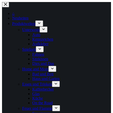
Zum
Inhalt
springen
⌂
Neuheiten
Produktwelten
Unterwegs
Auto
Kennzeichen
Aufkleber
Spielzeit
Fahnen
Sitzkissen
Dies und Das
Home and More
Bad und Bett
Haus und Garten
Essen und Trinken
Kaffeebecher
Glas
Küche
On the Road
Feuer und Flamme