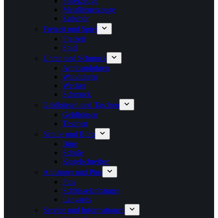
Feuerzeuge
Metallfeuerzeuge
Zubehör
Freizeit und Spiel
Freizeit
Spiel
Uhren und Schmuck
Armbanduhren
Wanduhren
Wecker
Schmuck
Geldbörsen und Taschen
Geldbörsen
Taschen
Schule und Büro
Büro
Schule
Kugelschreiber
Anhänger und Pins
Pins
Schlüsselanhänger
Lanyards
Service und Informationen