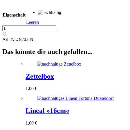
Eigenschaft
Leeren
Einkaufstasche
»Non
♡
Woven«
Art.-Nr.:
9203-N
Menge
Das könnte dir auch gefallen...
Zettelbox
1,00
€
Lineal »16cm«
1,00
€