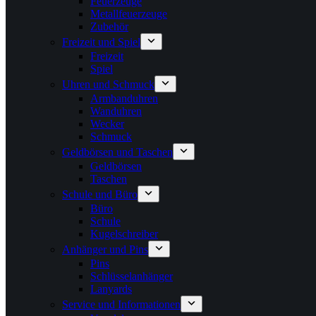
Feuerzeuge
Metallfeuerzeuge
Zubehör
Freizeit und Spiel
Freizeit
Spiel
Uhren und Schmuck
Armbanduhren
Wanduhren
Wecker
Schmuck
Geldbörsen und Taschen
Geldbörsen
Taschen
Schule und Büro
Büro
Schule
Kugelschreiber
Anhänger und Pins
Pins
Schlüsselanhänger
Lanyards
Service und Informationen