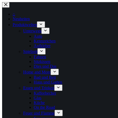
Zum
Inhalt
springen
⌂
Neuheiten
Produktwelten
Unterwegs
Auto
Kennzeichen
Aufkleber
Spielzeit
Fahnen
Sitzkissen
Dies und Das
Home and More
Bad und Bett
Haus und Garten
Essen und Trinken
Kaffeebecher
Glas
Küche
On the Road
Feuer und Flamme