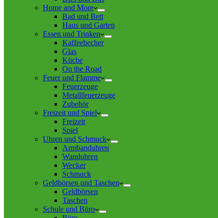
Home and More
Bad und Bett
Haus und Garten
Essen und Trinken
Kaffeebecher
Glas
Küche
On the Road
Feuer und Flamme
Feuerzeuge
Metallfeuerzeuge
Zubehör
Freizeit und Spiel
Freizeit
Spiel
Uhren und Schmuck
Armbanduhren
Wanduhren
Wecker
Schmuck
Geldbörsen und Taschen
Geldbörsen
Taschen
Schule und Büro
Büro