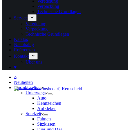
Veredelung
Verpackung
Technische Grundlagen
Service
Veredelung
Verpackung
Technische Grundlagen
Katalog
Nachhaltig
Referenzen
Kontakt
Über uns
♥
⌂
Neuheiten
Produktwelten
Unterwegs
Auto
Kennzeichen
Aufkleber
Spielzeit
Fahnen
Sitzkissen
Dies und Das