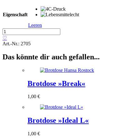
Eigenschaft
Leeren
Brotdose
»Wave«
♡
Menge
Art.-Nr.:
2705
Das könnte dir auch gefallen...
Brotdose »Break«
1,00
€
Brotdose »Ideal L«
1,00
€