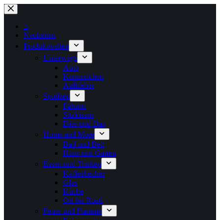
Zum
Inhalt
springen
⌂
Neuheiten
Produktwelten
Unterwegs
Auto
Kennzeichen
Aufkleber
Spielzeit
Fahnen
Sitzkissen
Dies und Das
Home and More
Bad und Bett
Haus und Garten
Essen und Trinken
Kaffeebecher
Glas
Küche
On the Road
Feuer und Flamme