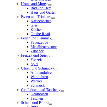
Home and More
Bad und Bett
Haus und Garten
Essen und Trinken
Kaffeebecher
Glas
Küche
On the Road
Feuer und Flamme
Feuerzeuge
Metallfeuerzeuge
Zubehör
Freizeit und Spiel
Freizeit
Spiel
Uhren und Schmuck
Armbanduhren
Wanduhren
Wecker
Schmuck
Geldbörsen und Taschen
Geldbörsen
Taschen
Schule und Büro
Büro