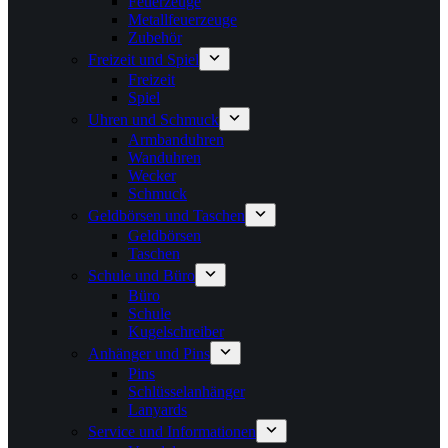
Feuerzeuge
Metallfeuerzeuge
Zubehör
Freizeit und Spiel
Freizeit
Spiel
Uhren und Schmuck
Armbanduhren
Wanduhren
Wecker
Schmuck
Geldbörsen und Taschen
Geldbörsen
Taschen
Schule und Büro
Büro
Schule
Kugelschreiber
Anhänger und Pins
Pins
Schlüsselanhänger
Lanyards
Service und Informationen